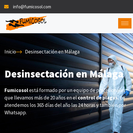
info@fumicosol.com
Inicio
Desinsectación en Málaga
Desinsectación en Málaga
Fumicosol
está formado por un equipo de profesionales
que llevamos más de 20 años en el
control de plagas.
Le
atendemos los 365 días del año las 24 horas y también por
Whatsapp.