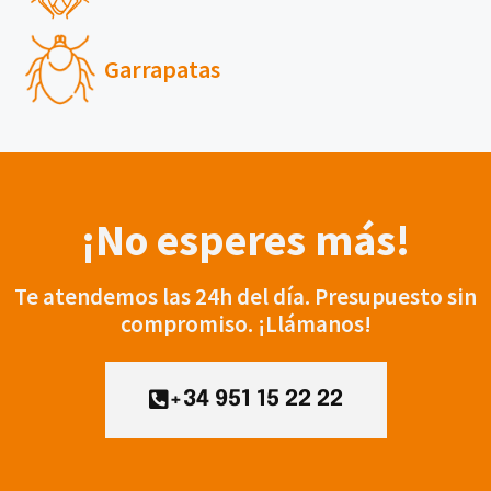
Garrapatas
¡No esperes más!
Te atendemos las 24h del día. Presupuesto sin
compromiso. ¡Llámanos!
+34 951 15 22 22