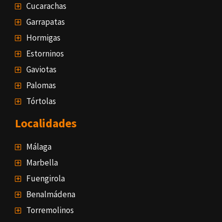
Cucarachas
Garrapatas
Hormigas
Estorninos
Gaviotas
Palomas
Tórtolas
Localidades
Málaga
Marbella
Fuengirola
Benalmádena
Torremolinos